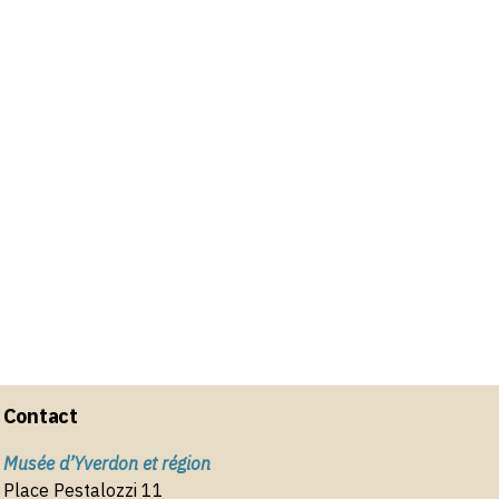
Contact
Musée d’Yverdon et région
Place Pestalozzi 11