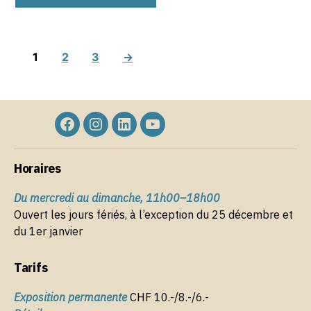
1
2
3
→
Élément
Élément
Élément
Élément
de
de
de
de
Horaires
menu
menu
menu
menu
Du mercredi au dimanche, 11h00–18h00
Ouvert les jours fériés, à l’exception du 25 décembre et
du 1er janvier
Tarifs
Exposition permanente
CHF 10.-/8.-/6.-