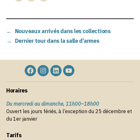
a
m
n
c
ai
k
e
l
e
←
Nouveaux arrivés dans les collections
b
dI
→
Dernier tour dans la salle d’armes
o
n
o
k
Élément
Élément
Élément
Élément
de
de
de
de
Horaires
menu
menu
menu
menu
Du mercredi au dimanche, 11h00–18h00
Ouvert les jours fériés, à l’exception du 25 décembre et
du 1er janvier
Tarifs