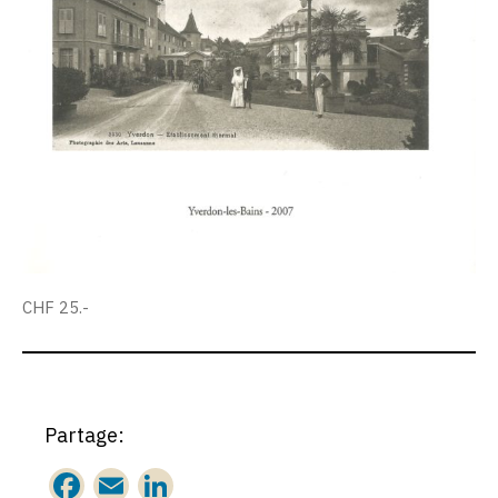
CHF 25.-
Partage:
F
E
Li