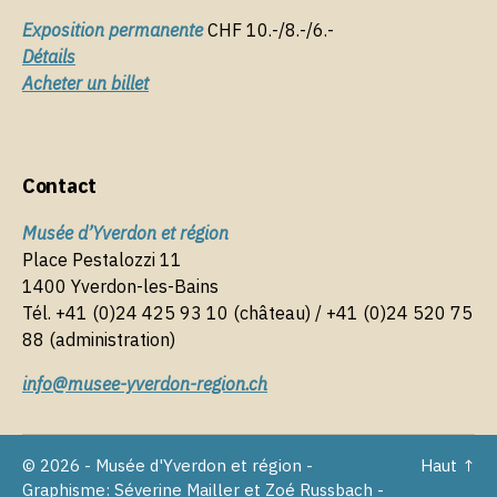
Exposition permanente
CHF 10.-/8.-/6.-
Détails
Acheter un billet
Contact
Musée d’Yverdon et région
Place Pestalozzi 11
1400 Yverdon-les-Bains
Tél. +41 (0)24 425 93 10 (château) / +41 (0)24 520 75
88 (administration)
info@musee-yverdon-region.ch
© 2026 - Musée d'Yverdon et région -
Haut
↑
Graphisme: Séverine Mailler et Zoé Russbach -